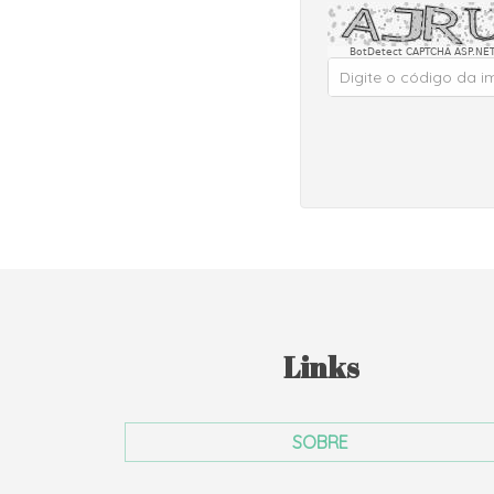
BotDetect CAPTCHA ASP.NET
Links
SOBRE