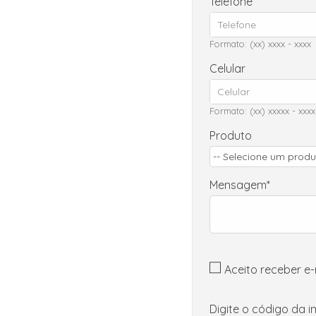
Telefone
Formato: (xx) xxxx - xxxx
Celular
Formato: (xx) xxxxx - xxxx
Produto
Mensagem
Aceito receber e
Digite o código da 