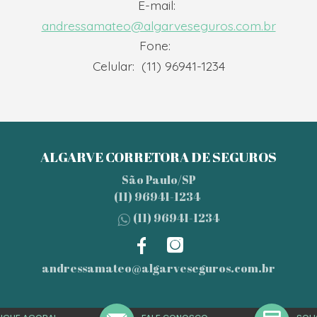
E-mail:
andressamateo@algarveseguros.com.br
Fone:
Celular:
(11) 96941-1234
ALGARVE CORRETORA DE SEGUROS
São Paulo/SP
(11) 96941-1234
(11) 96941-1234
andressamateo@algarveseguros.com.br